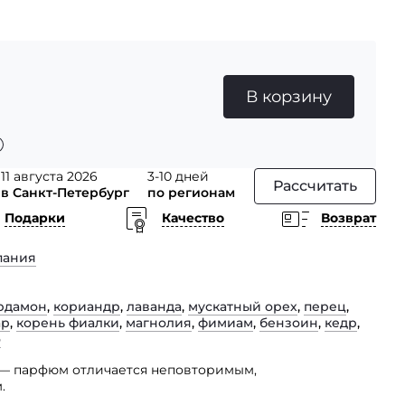
В корзину
11 августа 2026
3-10 дней
Рассчитать
в Санкт-Петербург
по регионам
Подарки
Качество
Возврат
пания
рдамон
,
кориандр
,
лаванда
,
мускатный орех
,
перец
,
ар
,
корень фиалки
,
магнолия
,
фимиам
,
бензоин
,
кедр
,
о
e — парфюм отличается неповторимым,
.