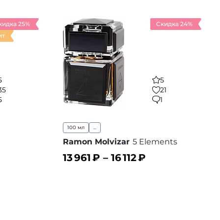
кидка 25%
Скидка 24%
ит
5
5
35
21
5
1
100 мл
...
Ramon Molvizar
5 Elements
13 961
₽ –
16 112
₽
В корзину
 избранное
В избранное