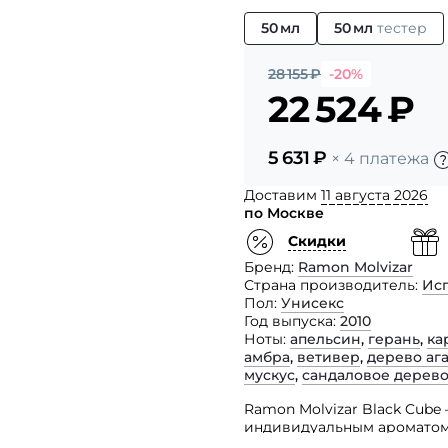
50 мл
50 мл
тестер
28 155
₽
-20%
22 524
₽
5 631
₽
× 4 платежа
Доставим
11 августа 2026
по Москве
Скидки
Бренд
Ramon Molvizar
Страна производитель
Ис
Пол
Унисекс
Год выпуска
2010
Ноты
апельсин
,
герань
,
ка
амбра
,
ветивер
,
дерево аг
мускус
,
сандаловое дерев
Ramon Molvizar Black Cub
индивидуальным ароматом