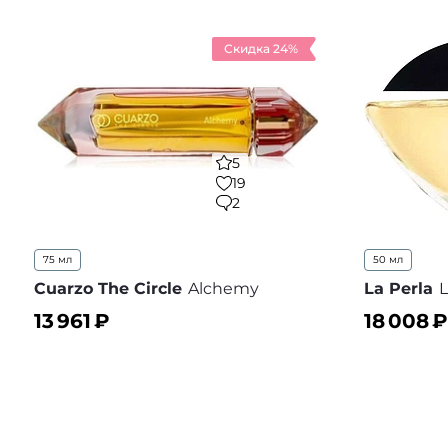
Скидка 24%
5
19
2
75 мл
50 мл
Cuarzo The Circle
Alchemy
La Perla
L
13 961
₽
18 008
₽
В корзину
В корз
В избранное