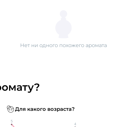
Нет ни одного похожего аромата
ромату?
Для какого возраста?