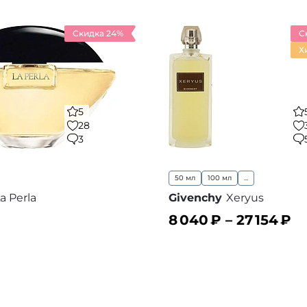
Скидка 24%
С
Х
5
28
3
50 мл
100 мл
...
a Perla
Givenchy
Xeryus
8 040
₽ –
27 154
₽
ину
В корзину
В избранное
В