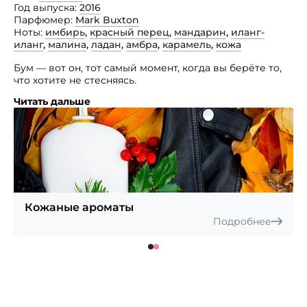
Год выпуска
2016
Парфюмер
Mark Buxton
Ноты
имбирь
,
красный перец
,
мандарин
,
иланг-
иланг
,
малина
,
ладан
,
амбра
,
карамель
,
кожа
Бум — вот он, тот самый момент, когда вы берёте то,
что хотите не стесняясь.
Читать дальше
Мандарин, красный перец, отсрый имбирь
смешиваясь с каменной розой и малиной
превращаются в элексир, который просто не мог
быть более взрывоопасным!
Кожаные ароматы
Подробнее