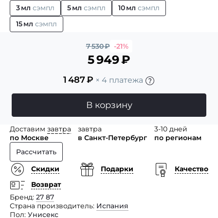
3 мл
сэмпл
5 мл
сэмпл
10 мл
сэмпл
15 мл
сэмпл
7 530
₽
-21%
5 949
₽
1 487
₽
× 4 платежа
В корзину
Доставим
завтра
завтра
3-10 дней
по Москве
в Санкт-Петербург
по регионам
Рассчитать
Скидки
Подарки
Качество
Возврат
Бренд
27 87
Страна производитель
Испания
Пол
Унисекс