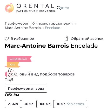
ORENTAL
Искать
ПАРФЮМЕРИЯ И КОСМЕТИКА
Парфюмерия
Унисекс парфюмерия
Marc-Antoine Barrois
Encelade
В избранное
Обратный звонок
Marc-Antoine Barrois
Encelade
Скидка 23%
Хит
5
Новый вид подбора товаров
282
Тип
5
Парфюмерная вода
Объём
2.5 мл
30 мл
100 мл
10 мл
без спрея