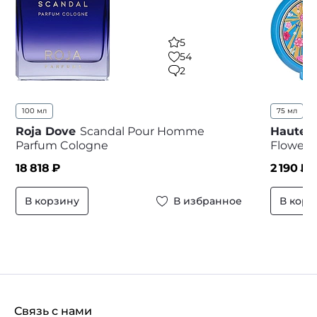
5
54
2
100 мл
75 мл
...
Roja Dove
Scandal Pour Homme
Haute 
Parfum Cologne
Flower
18 818
₽
2 190
₽ 
В корзину
В избранное
В корз
Связь с нами