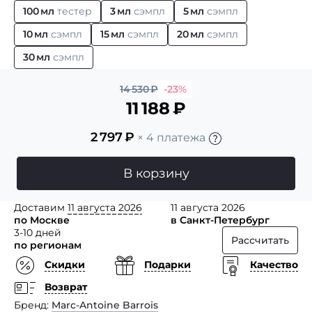
100 мл
тестер
3 мл
сэмпл
5 мл
сэмпл
10 мл
сэмпл
15 мл
сэмпл
20 мл
сэмпл
30 мл
сэмпл
14 530
₽
-23%
11 188
₽
2 797
₽
× 4 платежа
В корзину
Доставим
11 августа 2026
11 августа 2026
по Москве
в Санкт-Петербург
3-10 дней
Рассчитать
по регионам
Скидки
Подарки
Качество
Возврат
Бренд
Marc-Antoine Barrois