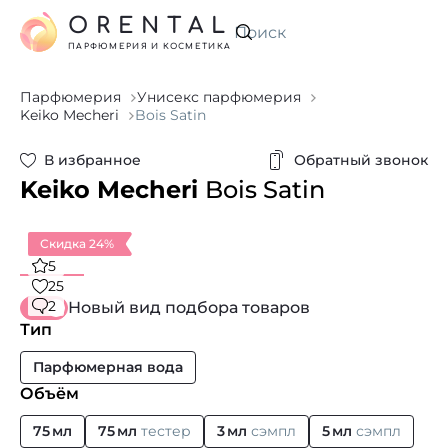
ORENTAL
Искать
ПАРФЮМЕРИЯ И КОСМЕТИКА
Парфюмерия
Унисекс парфюмерия
Keiko Mecheri
Bois Satin
В избранное
Обратный звонок
Keiko Mecheri
Bois Satin
Скидка 24%
5
25
2
Новый вид подбора товаров
Тип
Парфюмерная вода
Объём
75 мл
75 мл
тестер
3 мл
сэмпл
5 мл
сэмпл