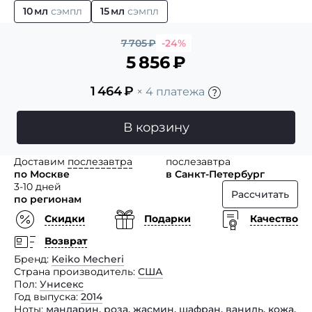
10 мл
сэмпл
15 мл
сэмпл
7 705
₽
-24%
5 856
₽
1 464
₽
× 4 платежа
В корзину
Доставим
послезавтра
послезавтра
по Москве
в Санкт-Петербург
3-10 дней
Рассчитать
по регионам
Скидки
Подарки
Качество
Возврат
Бренд
Keiko Mecheri
Страна производитель
США
Пол
Унисекс
Год выпуска
2014
Ноты
мандарин
,
роза
,
жасмин
,
шафран
,
ваниль
,
кожа
,