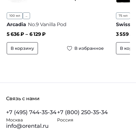
100 мл
...
75 мл
Arcadia
No.9 Vanilla Pod
Swiss A
5 636
₽ –
6 129
₽
3 559
₽
В корзину
В избранное
В корз
Связь с нами
+7 (495) 744-35-34
+7 (800) 250-35-34
Москва
Россия
info@orental.ru