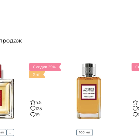
 продаж
Скидка 25%
С
Хит
4.5
125
19
 мл
...
100 мл