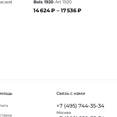
acarat
Bois 1920
Art 1920
14 624
₽ –
17 536
₽
В корзину
 избранное
В избранное
омощь
Связь с нами
+7 (495) 744-35-34
лата
Москва
ставка