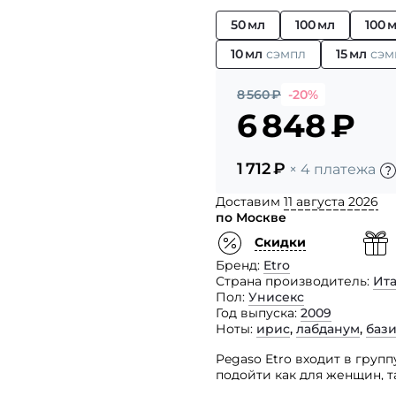
50 мл
100 мл
100 
10 мл
сэмпл
15 мл
сэм
8 560
₽
-20%
6 848
₽
1 712
₽
× 4 платежа
Доставим
11 августа 2026
по Москве
Скидки
Бренд
Etro
Страна производитель
Ит
Пол
Унисекс
Год выпуска
2009
Ноты
ирис
,
лабданум
,
баз
Pegaso Etro входит в гру
подойти как для женщин, т