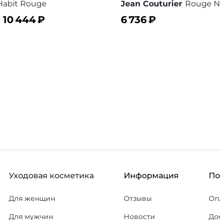
Habit Rouge
Jean Couturier
Rouge N
–
10 444
₽
6 736
₽
ину
В корзину
В избранное
В
Уходовая косметика
Информация
П
Для женщин
Отзывы
Оп
Для мужчин
Новости
До