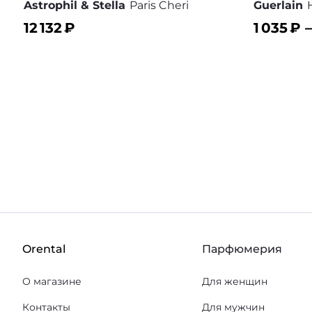
Astrophil & Stella
Paris Cheri
Guerlain
12 132
₽
1 035
₽ 
В корзину
В корз
В избранное
Orental
Парфюмерия
О магазине
Для женщин
Контакты
Для мужчин