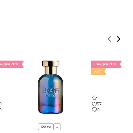
кидка 20%
Скидка 20%
Хит
0
57
0
0
100 мл
...