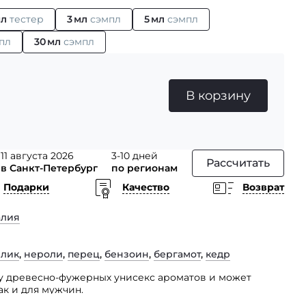
мл
тестер
3 мл
сэмпл
5 мл
сэмпл
пл
30 мл
сэмпл
В корзину
11 августа 2026
3-10 дней
Рассчитать
в Санкт-Петербург
по регионам
Подарки
Качество
Возврат
алия
илик
,
нероли
,
перец
,
бензоин
,
бергамот
,
кедр
ппу древесно-фужерных унисекс ароматов и может
ак и для мужчин.