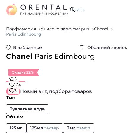
ORENTAL
Искать
ПАРФЮМЕРИЯ И КОСМЕТИКА
Парфюмерия
Унисекс парфюмерия
Chanel
Paris Edimbourg
В избранное
Обратный звонок
Chanel
Paris Edimbourg
Скидка 22%
5
164
3
Новый вид подбора товаров
Тип
Туалетная вода
Объём
125 мл
125 мл
тестер
3 мл
сэмпл