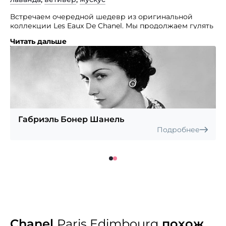
Встречаем очередной шедевр из оригинальной
коллекции Les Eaux De Chanel. Мы продолжаем гулять
по любимым местам Габриель Шанель.
Читать дальше
Вместе с красивым и утонченным древесным
ароматом
Chanel Paris-Edimbourg
, мы также, как и она,
открываем для себя неповторимую Шотландию.
Когда-то давно основательницу бренда связывала
с этой страной нежная любовь с герцогом
Вестминстерским, вместе с ним она познала
и секреты поведения, традиции и манеры
благородной знати. Создатель аромата французский
Габриэль Бонер Шанель
парфюмер Olivier Polge.
Подробнее
Chanel
Paris Edimbourg
похож