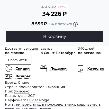
43 879
₽
-22%
34 226
₽
8 556
₽
× 4 платежа
В корзину
Доставим
сегодня
завтра
3-10 дней
по Москве
в Санкт-Петербург
по регионам
Рассчитать
Скидки
Подарки
Качество
Возврат
Бренд
Chanel
Страна производитель
Франция
Пол
Унисекс
Год выпуска
2021
Парфюмер
Olivier Polge
Ноты
кипарис
,
ягоды можжевельника
,
кедр
,
ваниль
,
лаванда
,
ветивер
,
мускус