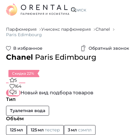
ORENTAL
Искать
ПАРФЮМЕРИЯ И КОСМЕТИКА
Парфюмерия
Унисекс парфюмерия
Chanel
Paris Edimbourg
В избранное
Обратный звонок
Chanel
Paris Edimbourg
Скидка 22%
5
164
3
Новый вид подбора товаров
Тип
Туалетная вода
Объём
125 мл
125 мл
тестер
3 мл
сэмпл