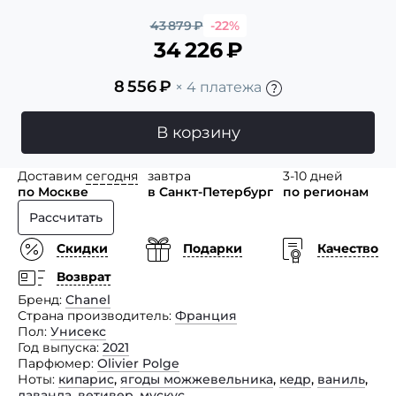
43 879
₽
-22%
34 226
₽
8 556
₽
× 4 платежа
В корзину
Доставим
сегодня
завтра
3-10 дней
по Москве
в Санкт-Петербург
по регионам
Рассчитать
Скидки
Подарки
Качество
Возврат
Бренд
Chanel
Страна производитель
Франция
Пол
Унисекс
Год выпуска
2021
Парфюмер
Olivier Polge
Ноты
кипарис
,
ягоды можжевельника
,
кедр
,
ваниль
,
лаванда
,
ветивер
,
мускус