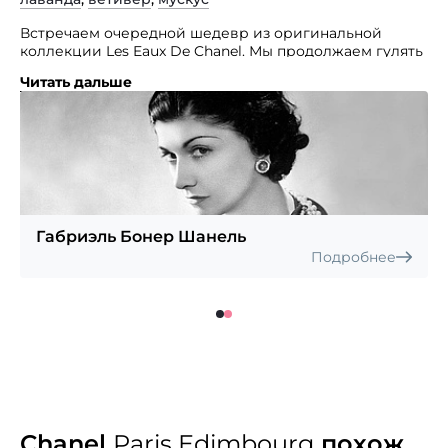
Встречаем очередной шедевр из оригинальной
коллекции Les Eaux De Chanel. Мы продолжаем гулять
по любимым местам Габриель Шанель.
Читать дальше
Вместе с красивым и утонченным древесным
ароматом
Chanel Paris-Edimbourg
, мы также, как и она,
открываем для себя неповторимую Шотландию.
Когда-то давно основательницу бренда связывала
с этой страной нежная любовь с герцогом
Вестминстерским, вместе с ним она познала
и секреты поведения, традиции и манеры
благородной знати. Создатель аромата французский
Габриэль Бонер Шанель
парфюмер Olivier Polge.
Подробнее
Chanel
Paris Edimbourg
похож