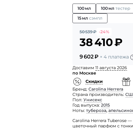
100 мл
100 мл
тестер
15 мл
сэмпл
50 539
₽
-24%
38 410
₽
9 602
₽
× 4 платежа
Доставим
11 августа 2026
по Москве
Скидки
Бренд
Carolina Herrera
Страна производитель
СШ
Пол
Унисекс
Год выпуска
2015
Ноты
тубероза
,
апельсино
Carolina Herrera Tuberose
цветочный парфюм с тонк