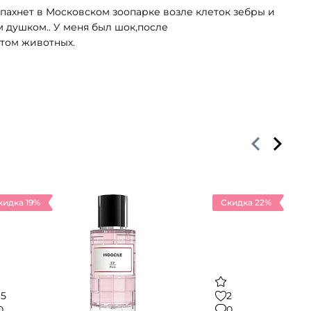
пахнет в Московском зоопарке возле клеток зебры и
м душком.. У меня был шок,после
отом животных.
кидка 19%
Скидка 22%
15
2
0
0