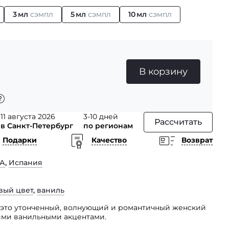
3 мл
сэмпл
5 мл
сэмпл
10 мл
сэмпл
В корзину
11 августа 2026
3-10 дней
Рассчитать
в Санкт-Петербург
по регионам
Подарки
Качество
Возврат
А
,
Испания
вый цвет
,
ваниль
 — это утонченный, волнующий и романтичный женский
ими ванильными акцентами.