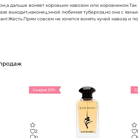
ом,а дальше воняет коровьим навозом или коровником.Так 
базе выходит,наконец,мной любимая тубероза,но она с явны
вант.Жесть.Прям совсем не хочется вонять кучей навоза и п
 продаж
Скидка 20%
С
2
0