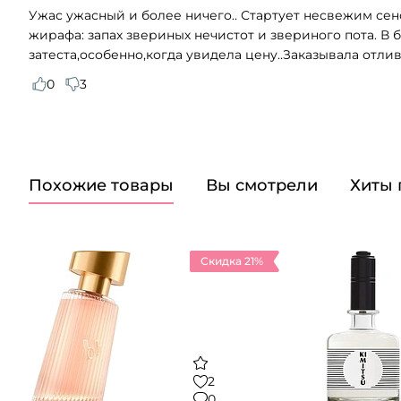
Ужас ужасный и более ничего.. Стартует несвежим сен
жирафа: запах звериных нечистот и звериного пота. В 
затеста,особенно,когда увидела цену..Заказывала отли
0
3
Похожие товары
Вы смотрели
Хиты
Скидка 21%
2
0