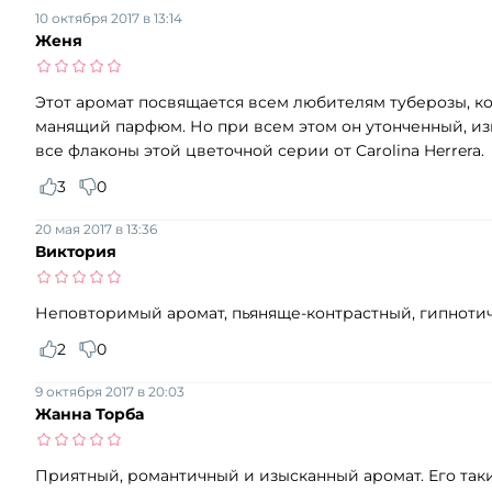
10 октября 2017 в 13:14
Женя
Этот аромат посвящается всем любителям туберозы, ко
манящий парфюм. Но при всем этом он утонченный, изы
все флаконы этой цветочной серии от Carolina Herrera.
3
0
20 мая 2017 в 13:36
Виктория
Неповторимый аромат, пьяняще-контрастный, гипнотиче
2
0
9 октября 2017 в 20:03
Жанна Торба
Приятный, романтичный и изысканный аромат. Его таки