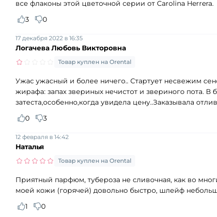
все флаконы этой цветочной серии от Carolina Herrera.
3
0
17 декабря 2022 в 16:35
Логачева Любовь Викторовна
Товар куплен на Orental
Ужас ужасный и более ничего.. Стартует несвежим сен
жирафа: запах звериных нечистот и звериного пота. В 
затеста,особенно,когда увидела цену..Заказывала отли
0
3
12 февраля в 14:42
Наталья
Товар куплен на Orental
Приятный парфюм, тубероза не сливочная, как во многи
моей кожи (горячей) довольно быстро, шлейф небольшой
1
0