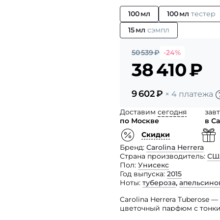
100 мл
100 мл
тестер
15 мл
сэмпл
50 539
₽
-24%
38 410
₽
9 602
₽
× 4 платежа
Доставим
сегодня
зав
по Москве
в С
Скидки
Бренд
Carolina Herrera
Страна производитель
СШ
Пол
Унисекс
Год выпуска
2015
Ноты
тубероза
,
апельсино
Carolina Herrera Tuberose
цветочный парфюм с тонк