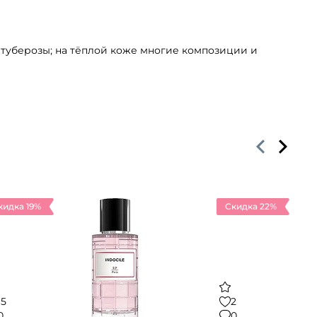
 туберозы; на тёплой коже многие композиции и
кидка 19%
Скидка 22%
15
2
0
0