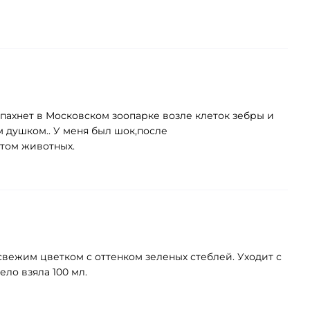
пахнет в Московском зоопарке возле клеток зебры и
м душком.. У меня был шок,после
отом животных.
 свежим цветком с оттенком зеленых стеблей. Уходит с
ло взяла 100 мл.