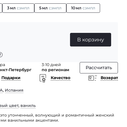
3 мл
сэмпл
5 мл
сэмпл
10 мл
сэмпл
В корзину
тра
3-10 дней
Рассчитать
анкт-Петербург
по регионам
Подарки
Качество
Возврат
А
,
Испания
вый цвет
,
ваниль
 — это утонченный, волнующий и романтичный женский
ими ванильными акцентами.