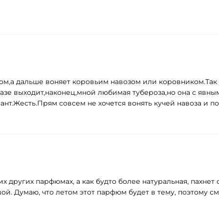
ом,а дальше воняет коровьим навозом или коровником.Так 
базе выходит,наконец,мной любимая тубероза,но она с явны
вант.Жесть.Прям совсем не хочется вонять кучей навоза и п
х других парфюмах, а как будто более натуральная, пахнет
. Думаю, что летом этот парфюм будет в тему, поэтому сме