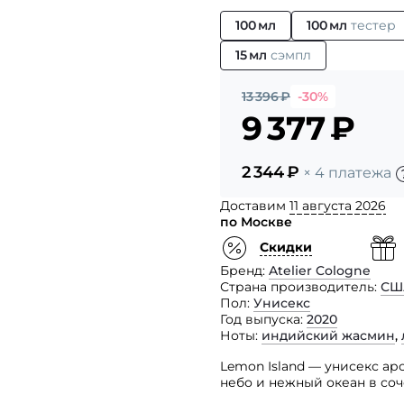
100 мл
100 мл
тестер
15 мл
сэмпл
13 396
₽
-30%
9 377
₽
2 344
₽
× 4 платежа
Доставим
11 августа 2026
по Москве
Скидки
Бренд
Atelier Cologne
Страна производитель
СШ
Пол
Унисекс
Год выпуска
2020
Ноты
индийский жасмин
,
Lemon Island — унисекс ар
небо и нежный океан в со