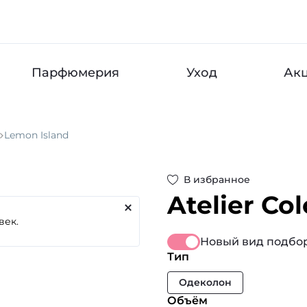
Парфюмерия
Уход
Ак
Lemon Island
В избранное
Atelier Co
Новый вид подбор
Тип
Одеколон
Объём