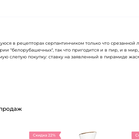
ающуюся в рецепторах серпантинчиком только что срезанно
рии "белорубашечных", так что пригодится и в пир, и в ми
мую слепую покупку: ставку на заявленный в пирамиде жасм
 продаж
Скидка 22%
С