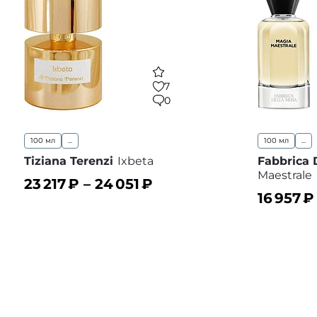
7
0
100 мл
...
100 мл
...
Tiziana Terenzi
Ixbeta
Fabbrica 
Maestrale
23 217
₽ –
24 051
₽
16 957
₽
В корзину
В избранное
В корз