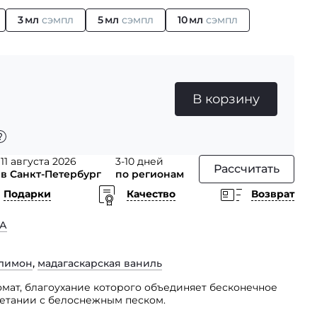
3 мл
сэмпл
5 мл
сэмпл
10 мл
сэмпл
В корзину
11 августа 2026
3-10 дней
Рассчитать
в Санкт-Петербург
по регионам
Подарки
Качество
Возврат
А
лимон
,
мадагаскарская ваниль
омат, благоухание которого объединяет бесконечное
четании с белоснежным песком.