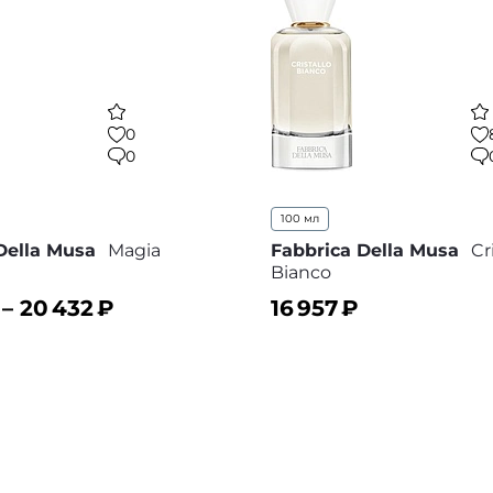
0
0
100 мл
Della Musa
Magia
Fabbrica Della Musa
Cr
Bianco
 –
20 432
₽
16 957
₽
ину
В корзину
В избранное
В