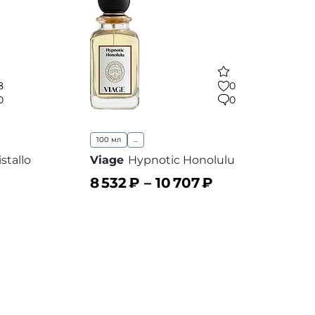
8
0
0
0
100 мл
...
istallo
Viage
Hypnotic Honolulu
8 532
₽ –
10 707
₽
В корзину
В избранное
 избранное