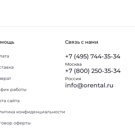
омощь
Связь с нами
+7 (495) 744-35-34
лата
Москва
ставка
+7 (800) 250-35-34
зврат
Россия
info@orental.ru
афик работы
рта сайта
литика конфиденциальности
говор оферты